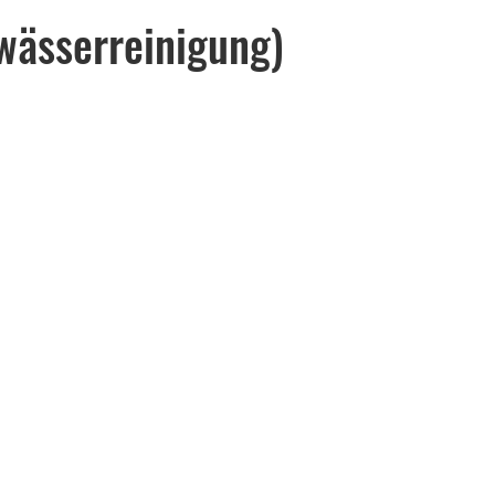
wässerreinigung)
)